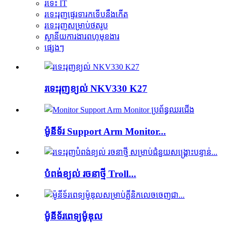
រទេះ IT
រទេះរុញផ្ទេរទារកទើបនឹងកើត
រទេះរុញសម្រាប់ថតរូប
ស្ថានីយការងារពហុមុខងារ
ផ្សេងៗ
រទេះរុញខ្យល់ NKV330 K27
ម៉ូនីទ័រ Support Arm Monitor...
បំពង់ខ្យល់ រចនាថ្មី Troll...
ម៉ូនីទ័រ​ពេទ្យ​ម៉ូឌុល