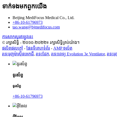
ទាក់ទង​មក​ពួក​យើង
Beijing MediFocus Medical Co., Ltd.
+86-10-61796973
tao.wang@bjmedifocus.com
ការសាកសួរឥឡូវនេះ
© រក្សាសិទ្ធិ - ២០១០-២០២២៖ រក្សាសិទ្ធិគ្រប់យ៉ាង។
ផលិតផលក្តៅ
-
ផែនទីគេហទំព័រ
-
AMP ចល័ត
រទេះរុញម៉ាស៊ីនអេកជី
,
រទេះដែក
,
រទេះពេទ្យ Evolution 3e Ventilator
,
រទេះរុ
ទូរស័ព្ទ
ទូរស័ព្ទ
+86-10-61796973