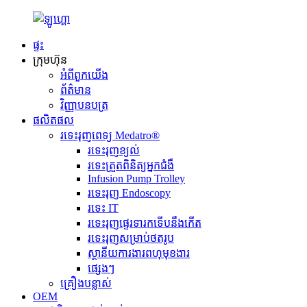
ផ្ទះ
ក្រុមហ៊ុន
អំពី​ពួក​យើង
ព័ត៌មាន
វិញ្ញាបនបត្រ
ផលិតផល
រទេះរុញពេទ្យ Medatro®
រទេះរុញខ្យល់
រទេះត្រួតពិនិត្យអ្នកជំងឺ
Infusion Pump Trolley
រទេះរុញ Endoscopy
រទេះ IT
រទេះរុញផ្ទេរទារកទើបនឹងកើត
រទេះរុញសម្រាប់ថតរូប
ស្ថានីយការងារពហុមុខងារ
ផ្សេងៗ
គ្រឿងបន្លាស់
OEM