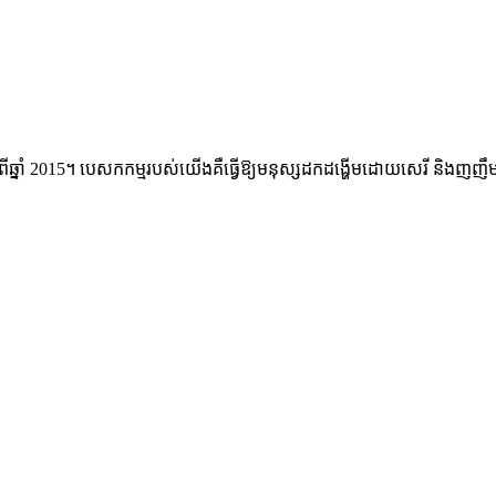
ងពីឆ្នាំ 2015។ បេសកកម្មរបស់យើងគឺធ្វើឱ្យមនុស្សដកដង្ហើមដោយសេរី និង