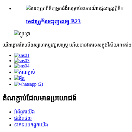
®
មេដាត្រូ
រទេះរុញពេទ្យ B23
យើងផ្តោតតែលើឧស្សាហកម្មវេជ្ជសាស្ត្រ ហើយមានឯកទេសក្នុងវិស័យនេះតាំ
តំណ​ភ្ជាប់​ដែល​មានប្រយោជន៍
អំពី​ពួក​យើង
ផលិតផល
ទាក់ទង​មក​ពួក​យើង