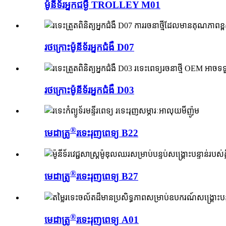
ម៉ូនីទ័រអ្នកជម្ងឺ TROLLEY M01
រថក្រោះម៉ូនីទ័រអ្នកជំងឺ D07
រថក្រោះម៉ូនីទ័រអ្នកជំងឺ D03
®
មេដាត្រូ
រទេះរុញពេទ្យ B22
®
មេដាត្រូ
រទេះរុញពេទ្យ B27
®
មេដាត្រូ
រទេះរុញពេទ្យ A01