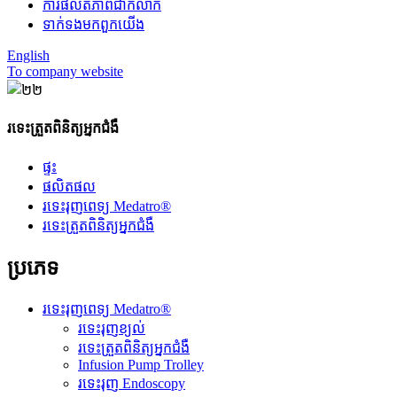
ការផលិតភាពជាក់លាក់
ទាក់ទង​មក​ពួក​យើង
English
To company website
រទេះត្រួតពិនិត្យអ្នកជំងឺ
ផ្ទះ
ផលិតផល
រទេះរុញពេទ្យ Medatro®
រទេះត្រួតពិនិត្យអ្នកជំងឺ
ប្រភេទ
រទេះរុញពេទ្យ Medatro®
រទេះរុញខ្យល់
រទេះត្រួតពិនិត្យអ្នកជំងឺ
Infusion Pump Trolley
រទេះរុញ Endoscopy