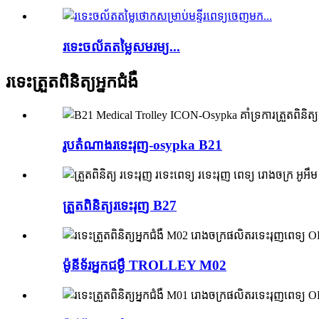
រទេះ​ចល័ត​តម្លៃ​សមរម្យ​...
រទេះត្រួតពិនិត្យអ្នកជំងឺ
រូបតំណាងរទេះរុញ-osypka B21
ត្រួតពិនិត្យរទេះរុញ B27
ម៉ូនីទ័រអ្នកជម្ងឺ TROLLEY M02