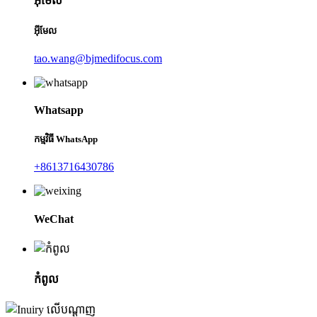
អ៊ីមែល
អ៊ីមែល
tao.wang@bjmedifocus.com
Whatsapp
កម្មវិធី WhatsApp
+8613716430786
WeChat
កំពូល